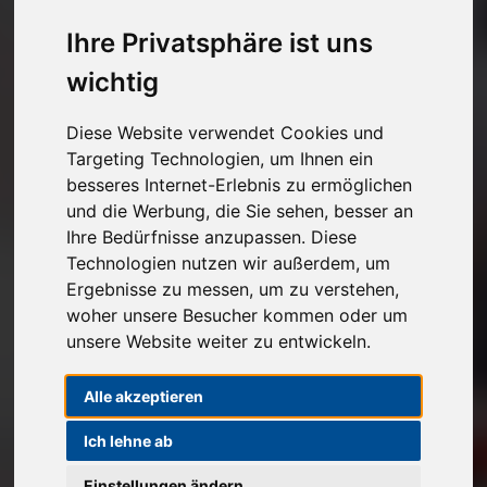
Kostenlose Autoabholung
Ihre Privatsphäre ist uns
Unverbindlichen Verkaufspreis anfragen
wichtig
Diese Website verwendet Cookies und
1
2
3
Targeting Technologien, um Ihnen ein
besseres Internet-Erlebnis zu ermöglichen
Angaben zu Ihrem Fahrzeug
und die Werbung, die Sie sehen, besser an
Ihre Bedürfnisse anzupassen. Diese
Marke*
Technologien nutzen wir außerdem, um
Ergebnisse zu messen, um zu verstehen,
Modell
woher unsere Besucher kommen oder um
unsere Website weiter zu entwickeln.
Alle akzeptieren
Erstzulassung
Ich lehne ab
Einstellungen ändern