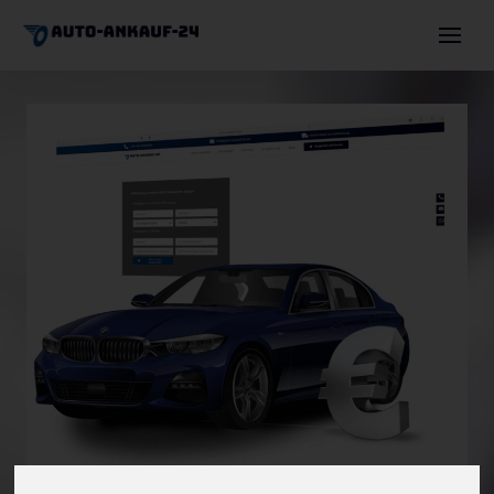
Auto verkaufen
Autoexport
Motorschaden
Unfallwagen
Über uns
Angebot einholen
+491744630036
info@auto-ankauf-24.de