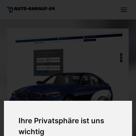
Auto verkaufen
Autoexport
Motorschaden
Unfallwagen
Über uns
Angebot einholen
+491744630036
Ihre Privatsphäre ist uns
info@auto-ankauf-24.de
wichtig