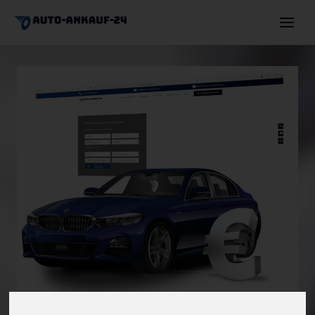
Auto verkaufen
Autoexport
Motorschaden
Unfallwagen
Über uns
Angebot einholen
+491744630036
info@auto-ankauf-24.de