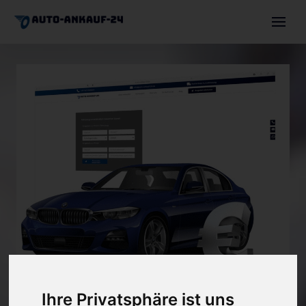
Auto verkaufen
Autoexport
Motorschaden
Unfallwagen
Über uns
Angebot einholen
+491744630036
info@auto-ankauf-24.de
Ihre Privatsphäre ist uns