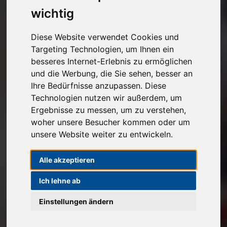
Kostenlose Autoabholung
wichtig
Unverbindlichen Verkaufspreis anfragen
Diese Website verwendet Cookies und
Targeting Technologien, um Ihnen ein
besseres Internet-Erlebnis zu ermöglichen
1
2
3
und die Werbung, die Sie sehen, besser an
Ihre Bedürfnisse anzupassen. Diese
Angaben zu Ihrem Fahrzeug
Technologien nutzen wir außerdem, um
Ergebnisse zu messen, um zu verstehen,
Marke*
woher unsere Besucher kommen oder um
unsere Website weiter zu entwickeln.
Modell
Alle akzeptieren
Ich lehne ab
Erstzulassung
Einstellungen ändern