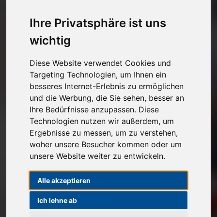
Kostenlose Autoabholung
Ihre Privatsphäre ist uns
Unverbindlichen Verkaufspreis anfragen
wichtig
1
2
3
Diese Website verwendet Cookies und
Targeting Technologien, um Ihnen ein
besseres Internet-Erlebnis zu ermöglichen
Angaben zu Ihrem Fahrzeug
und die Werbung, die Sie sehen, besser an
Ihre Bedürfnisse anzupassen. Diese
Marke*
Technologien nutzen wir außerdem, um
Ergebnisse zu messen, um zu verstehen,
Modell
woher unsere Besucher kommen oder um
unsere Website weiter zu entwickeln.
Alle akzeptieren
Erstzulassung
Ich lehne ab