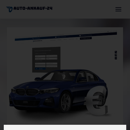
Auto verkaufen
Autoexport
Motorschaden
Unfallwagen
Über uns
Angebot einholen
+491744630036
info@auto-ankauf-24.de