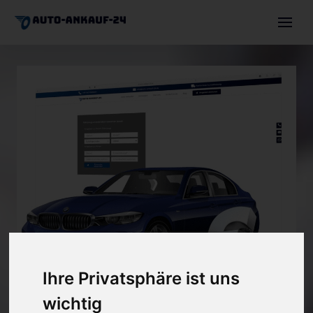
Auto verkaufen
Autoexport
Motorschaden
Unfallwagen
Über uns
Angebot einholen
+491744630036
Ihre Privatsphäre ist uns
info@auto-ankauf-24.de
wichtig