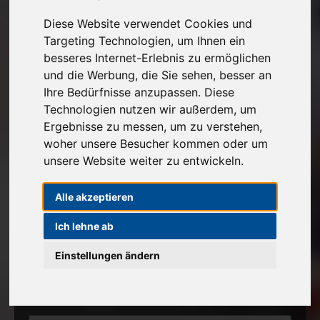
Kostenlose Autoabholung
Diese Website verwendet Cookies und
Targeting Technologien, um Ihnen ein
Unverbindlichen Verkaufspreis anfragen
besseres Internet-Erlebnis zu ermöglichen
und die Werbung, die Sie sehen, besser an
Ihre Bedürfnisse anzupassen. Diese
1
2
3
Technologien nutzen wir außerdem, um
Ergebnisse zu messen, um zu verstehen,
Angaben zu Ihrem Fahrzeug
woher unsere Besucher kommen oder um
unsere Website weiter zu entwickeln.
Marke*
Alle akzeptieren
Modell
Ich lehne ab
Einstellungen ändern
Erstzulassung