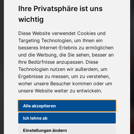
Kostenlose Autoabholung
Ihre Privatsphäre ist uns
wichtig
Unverbindlichen Verkaufspreis anfragen
Diese Website verwendet Cookies und
1
2
3
Targeting Technologien, um Ihnen ein
besseres Internet-Erlebnis zu ermöglichen
und die Werbung, die Sie sehen, besser an
Angaben zu Ihrem Fahrzeug
Ihre Bedürfnisse anzupassen. Diese
Technologien nutzen wir außerdem, um
Marke*
Ergebnisse zu messen, um zu verstehen,
woher unsere Besucher kommen oder um
Modell
unsere Website weiter zu entwickeln.
Alle akzeptieren
Ich lehne ab
Erstzulassung
Einstellungen ändern