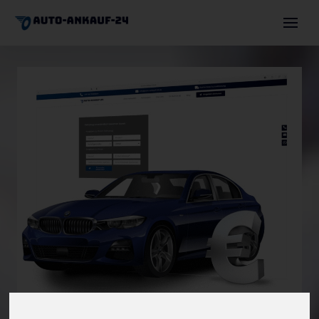
Auto verkaufen
Autoexport
Motorschaden
Unfallwagen
Über uns
Angebot einholen
+491744630036
info@auto-ankauf-24.de