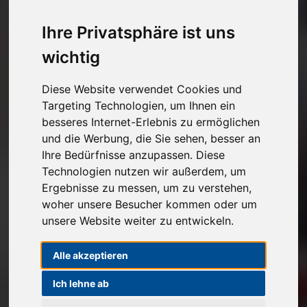
Kostenlose Autoabholung
Ihre Privatsphäre ist uns
Unverbindlichen Verkaufspreis anfragen
wichtig
1
2
3
Diese Website verwendet Cookies und
Targeting Technologien, um Ihnen ein
besseres Internet-Erlebnis zu ermöglichen
Angaben zu Ihrem Fahrzeug
und die Werbung, die Sie sehen, besser an
Ihre Bedürfnisse anzupassen. Diese
Marke*
Technologien nutzen wir außerdem, um
Ergebnisse zu messen, um zu verstehen,
Modell
woher unsere Besucher kommen oder um
unsere Website weiter zu entwickeln.
Alle akzeptieren
Erstzulassung
Ich lehne ab