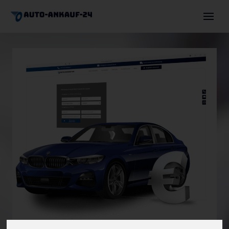
Auto verkaufen
Autoexport
Motorschaden
Unfallwagen
Über uns
Angebot einholen
+491744630036
info@auto-ankauf-24.de