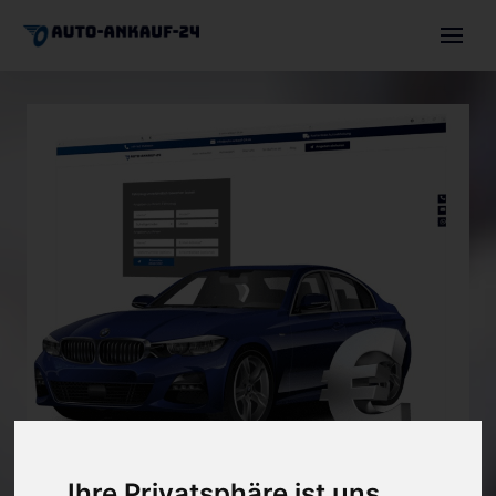
Auto verkaufen
Autoexport
Motorschaden
Unfallwagen
Über uns
Angebot einholen
+491744630036
info@auto-ankauf-24.de
Ihre Privatsphäre ist uns