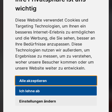
Kostenlose Autoabholung
wichtig
Unverbindlichen Verkaufspreis anfragen
Diese Website verwendet Cookies und
Targeting Technologien, um Ihnen ein
besseres Internet-Erlebnis zu ermöglichen
1
2
3
und die Werbung, die Sie sehen, besser an
Ihre Bedürfnisse anzupassen. Diese
Angaben zu Ihrem Fahrzeug
Technologien nutzen wir außerdem, um
Ergebnisse zu messen, um zu verstehen,
Marke*
woher unsere Besucher kommen oder um
unsere Website weiter zu entwickeln.
Modell
Alle akzeptieren
Ich lehne ab
Erstzulassung
Einstellungen ändern