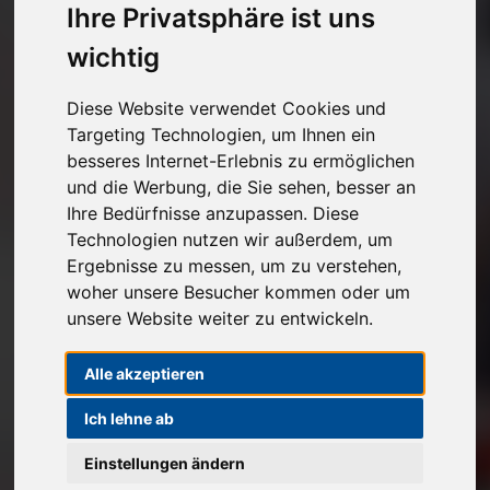
Ihre Privatsphäre ist uns
Kostenlose Autoabholung
wichtig
Unverbindlichen Verkaufspreis anfragen
Diese Website verwendet Cookies und
Targeting Technologien, um Ihnen ein
1
2
3
besseres Internet-Erlebnis zu ermöglichen
und die Werbung, die Sie sehen, besser an
Angaben zu Ihrem Fahrzeug
Ihre Bedürfnisse anzupassen. Diese
Technologien nutzen wir außerdem, um
Marke*
Ergebnisse zu messen, um zu verstehen,
woher unsere Besucher kommen oder um
Modell
unsere Website weiter zu entwickeln.
Alle akzeptieren
Ich lehne ab
Erstzulassung
Einstellungen ändern