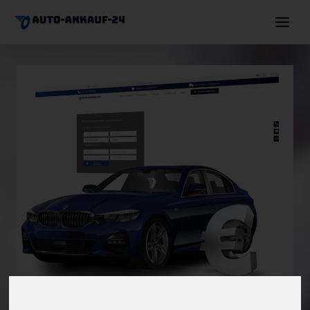
Auto verkaufen
Autoexport
Motorschaden
Unfallwagen
Über uns
Angebot einholen
+491744630036
info@auto-ankauf-24.de