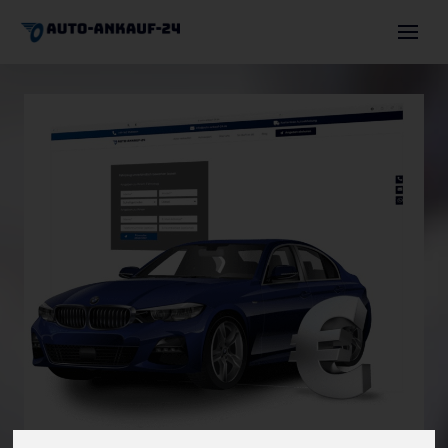
Auto verkaufen
Autoexport
Motorschaden
Unfallwagen
Über uns
Angebot einholen
+491744630036
info@auto-ankauf-24.de