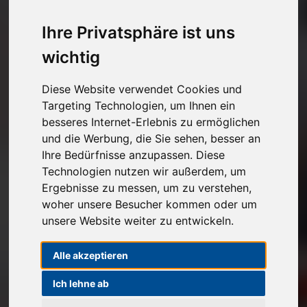
Kostenlose Autoabholung
Ihre Privatsphäre ist uns
Unverbindlichen Verkaufspreis anfragen
wichtig
1
2
3
Diese Website verwendet Cookies und
Targeting Technologien, um Ihnen ein
besseres Internet-Erlebnis zu ermöglichen
Angaben zu Ihrem Fahrzeug
und die Werbung, die Sie sehen, besser an
Ihre Bedürfnisse anzupassen. Diese
Marke*
Technologien nutzen wir außerdem, um
Ergebnisse zu messen, um zu verstehen,
Modell
woher unsere Besucher kommen oder um
unsere Website weiter zu entwickeln.
Alle akzeptieren
Erstzulassung
Ich lehne ab